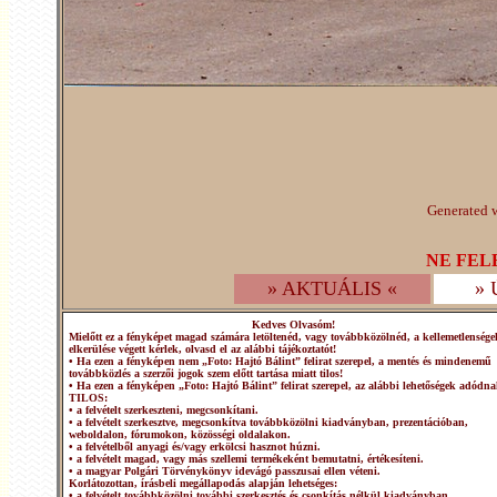
Generated w
NE FEL
» AKTUÁLIS «
»
Kedves Olvasóm!
Mielőtt ez a fényképet magad számára letöltenéd, vagy továbbközölnéd, a kellemetlensége
elkerülése végett kérlek, olvasd el az alábbi tájékoztatót!
• Ha ezen a fényképen nem „Foto: Hajtó Bálint” felirat szerepel, a mentés és mindenemű
továbbközlés a szerzői jogok szem előtt tartása miatt tilos!
• Ha ezen a fényképen „Foto: Hajtó Bálint” felirat szerepel, az alábbi lehetőségek adódna
TILOS:
• a felvételt szerkeszteni, megcsonkítani.
• a felvételt szerkesztve, megcsonkítva továbbközölni kiadványban, prezentációban,
weboldalon, fórumokon, közösségi oldalakon.
• a felvételből anyagi és/vagy erkölcsi hasznot húzni.
• a felvételt magad, vagy más szellemi termékeként bemutatni, értékesíteni.
• a magyar Polgári Törvénykönyv idevágó passzusai ellen véteni.
Korlátozottan, írásbeli megállapodás alapján lehetséges:
• a felvételt továbbközölni további szerkesztés és csonkítás nélkül kiadványban,