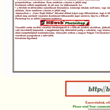
prezentációban, weboldalon. Ilyen esetekben a forrást is jelöld meg!
Korlátozás nélkül megteheted, de jól esne, ha tájékoztatnál, ha:
• a felvételt továbbközölni szándékozol fórumokon, közösségi oldalak nyílvános, vagy zár
oldalain. Ilyen esetekben a forrást is jelöld meg!
Amennyiben a „Foto: Hajtó Bálint” felirattal ellátott képet nagy felbontásban, logó és fel
nélkül meg szeretnéd vásárolni (korlátozott felhasználói jogot szerezve), lépj be a HBweb
Photoshop-ba az alábbi bannerre kattintva:
Visszaélés esetén további vásárlási lehetőségekről és a HBweb későbbi akcióiban, játékai
való részvételről lemondtál, a megjelenített kép eltüntetését pedig a weboldal, vagy közöss
oldal üzemeltetőjénél kezdeményezem. Súlyosabb esetben a magyar Polgári Törvénykönyv
vonatkozó paragrafusai a mérvadók.
Köszönöm figyelmed.
Észrevételeid, v
Please send Your comments 