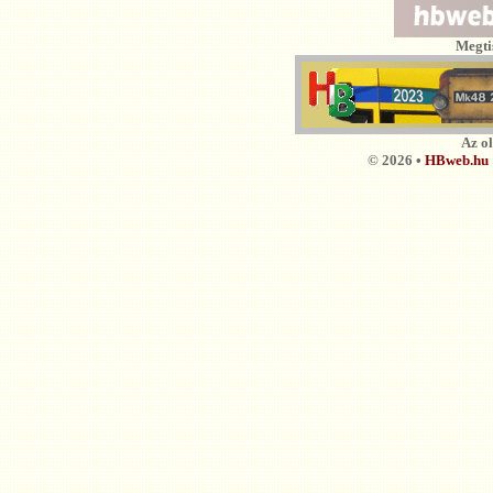
Megti
Az o
© 2026 •
HBweb.hu