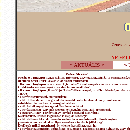
Generated w
NE FEL
» AKTUÁLIS «
»
Kedves Olvasóm!
Mielőtt ez a fényképet magad számára letöltenéd, vagy továbbközölnéd, a kellemetlensége
elkerülése végett kérlek, olvasd el az alábbi tájékoztatót!
• Ha ezen a fényképen nem „Foto: Hajtó Bálint” felirat szerepel, a mentés és mindenemű
továbbközlés a szerzői jogok szem előtt tartása miatt tilos!
• Ha ezen a fényképen „Foto: Hajtó Bálint” felirat szerepel, az alábbi lehetőségek adódna
TILOS:
• a felvételt szerkeszteni, megcsonkítani.
• a felvételt szerkesztve, megcsonkítva továbbközölni kiadványban, prezentációban,
weboldalon, fórumokon, közösségi oldalakon.
• a felvételből anyagi és/vagy erkölcsi hasznot húzni.
• a felvételt magad, vagy más szellemi termékeként bemutatni, értékesíteni.
• a magyar Polgári Törvénykönyv idevágó passzusai ellen véteni.
Korlátozottan, írásbeli megállapodás alapján lehetséges:
• a felvételt továbbközölni további szerkesztés és csonkítás nélkül kiadványban,
prezentációban, weboldalon. Ilyen esetekben a forrást is jelöld meg!
Korlátozás nélkül megteheted, de jól esne, ha tájékoztatnál, ha:
• a felvételt továbbközölni szándékozol fórumokon, közösségi oldalak nyílvános, vagy zár