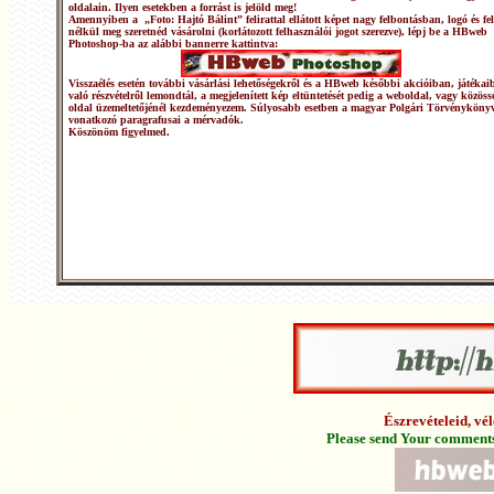
oldalain. Ilyen esetekben a forrást is jelöld meg!
Amennyiben a „Foto: Hajtó Bálint” felirattal ellátott képet nagy felbontásban, logó és fel
nélkül meg szeretnéd vásárolni (korlátozott felhasználói jogot szerezve), lépj be a HBweb
Photoshop-ba az alábbi bannerre kattintva:
Visszaélés esetén további vásárlási lehetőségekről és a HBweb későbbi akcióiban, játékai
való részvételről lemondtál, a megjelenített kép eltüntetését pedig a weboldal, vagy közöss
oldal üzemeltetőjénél kezdeményezem. Súlyosabb esetben a magyar Polgári Törvénykönyv
vonatkozó paragrafusai a mérvadók.
Köszönöm figyelmed.
Észrevételeid, v
Please send Your comments 