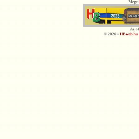
Megti
Az o
© 2026 •
HBweb.hu